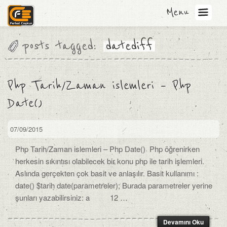
Menu
posts tagged:
datediff
Php Tarih/Zaman islemleri – Php
Date()
07/09/2015
Php Tarih/Zaman islemleri – Php Date() Php öğrenirken
herkesin sıkıntısı olabilecek bir konu php ile tarih işlemleri.
Aslında gerçekten çok basit ve anlaşılır. Basit kullanımı :
date() $tarih date(parametreler); Burada parametreler yerine
şunları yazabilirsiniz: a 12 …
Devamını Oku