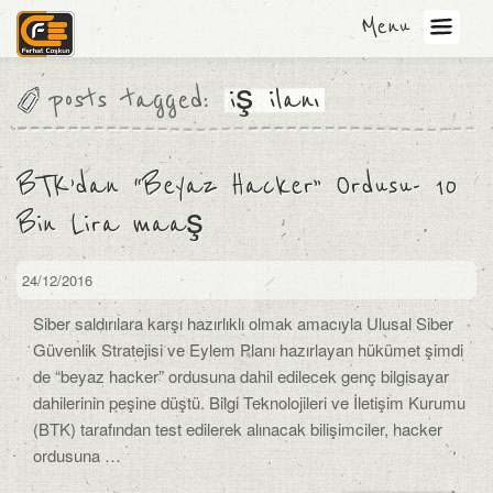
Menu
posts tagged:
iş ilanı
BTK’dan “Beyaz Hacker” Ordusu- 10
Bin Lira maaş
24/12/2016
Siber saldırılara karşı hazırlıklı olmak amacıyla Ulusal Siber
Güvenlik Stratejisi ve Eylem Planı hazırlayan hükümet şimdi
de “beyaz hacker” ordusuna dahil edilecek genç bilgisayar
dahilerinin peşine düştü. Bilgi Teknolojileri ve İletişim Kurumu
(BTK) tarafından test edilerek alınacak bilişimciler, hacker
ordusuna …