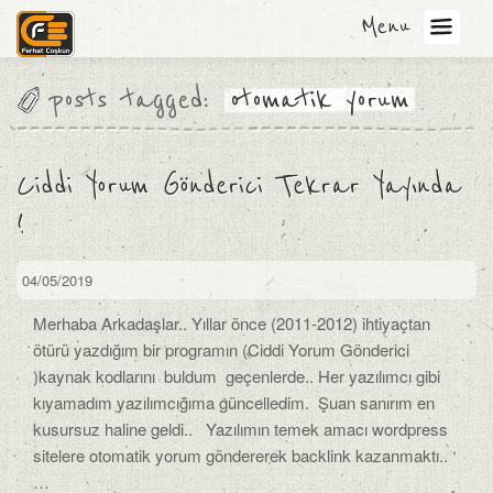
Menu
posts tagged:
otomatik yorum
Ciddi Yorum Gönderici Tekrar Yayında
!
04/05/2019
Merhaba Arkadaşlar.. Yıllar önce (2011-2012) ihtiyaçtan
ötürü yazdığım bir programın (Ciddi Yorum Gönderici
)kaynak kodlarını buldum geçenlerde.. Her yazılımcı gibi
kıyamadım yazılımcığıma güncelledim. Şuan sanırım en
kusursuz haline geldi.. Yazılımın temek amacı wordpress
sitelere otomatik yorum göndererek backlink kazanmaktı..
…