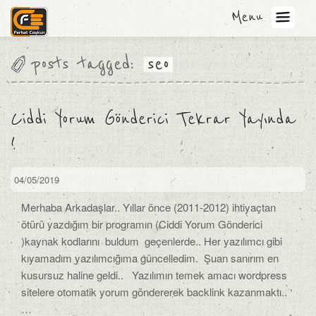
Menu
posts tagged:
seo
Ciddi Yorum Gönderici Tekrar Yayında
!
04/05/2019
Merhaba Arkadaşlar.. Yıllar önce (2011-2012) ihtiyaçtan
ötürü yazdığım bir programın (Ciddi Yorum Gönderici
)kaynak kodlarını buldum geçenlerde.. Her yazılımcı gibi
kıyamadım yazılımcığıma güncelledim. Şuan sanırım en
kusursuz haline geldi.. Yazılımın temek amacı wordpress
sitelere otomatik yorum göndererek backlink kazanmaktı..
…