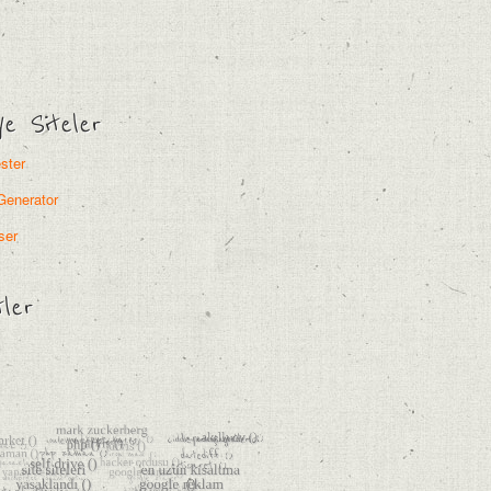
ye Siteler
ster
Generator
ser
tler