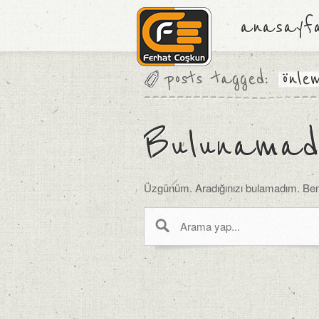
anasayf
posts tagged:
önle
Bulunamad
Üzgünüm. Aradığınızı bulamadım. Ben