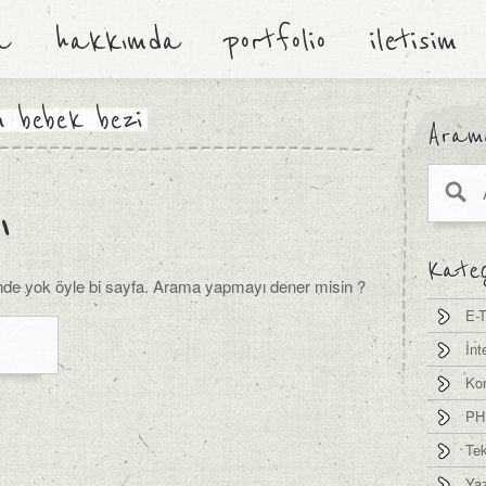
a
hakkımda
portfolio
iletisim
m bebek bezi
Aram
ı
Kateg
de yok öyle bi sayfa. Arama yapmayı dener misin ?
E-T
İnt
Kon
PH
Tek
Yaz