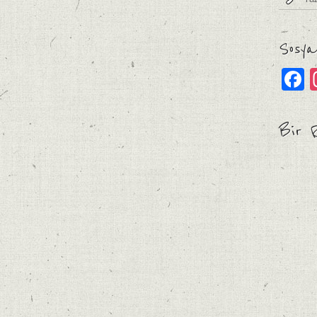
Sosya
F
Bir 