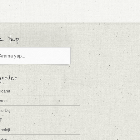
a Yap
oriler
icaret
ernet
u Dışı
P
noloji
ılım