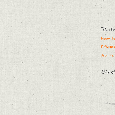
Tavsi
Regex Te
ReWrite 
Json Par
Etike